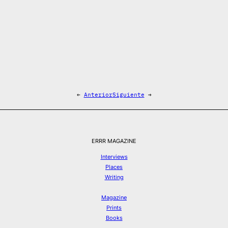
←
Anterior
Siguiente
→
ERRR MAGAZINE
Interviews
Places
Writing
Magazine
Prints
Books