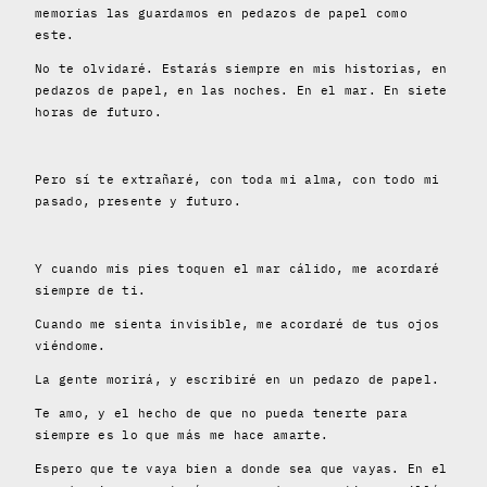
memorias las guardamos en pedazos de papel como
este.
No te olvidaré. Estarás siempre en mis historias, en
pedazos de papel, en las noches. En el mar. En siete
horas de futuro.
Pero sí te extrañaré, con toda mi alma, con todo mi
pasado, presente y futuro.
Y cuando mis pies toquen el mar cálido, me acordaré
siempre de ti.
Cuando me sienta invisible, me acordaré de tus ojos
viéndome.
La gente morirá, y escribiré en un pedazo de papel.
Te amo, y el hecho de que no pueda tenerte para
siempre es lo que más me hace amarte.
Espero que te vaya bien a donde sea que vayas. En el