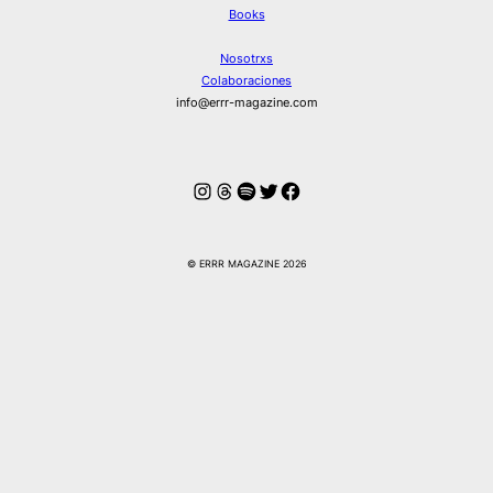
Books
Nosotrxs
Colaboraciones
info@errr-magazine.com
Instagram
Hilos
Spotify
Twitter
Facebook
© ERRR MAGAZINE 2026