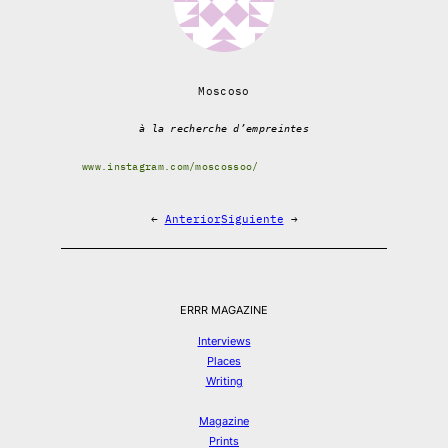
Moscoso
à la recherche d’empreintes
www.instagram.com/moscossoo/
←
Anterior
Siguiente
→
ERRR MAGAZINE
Interviews
Places
Writing
Magazine
Prints