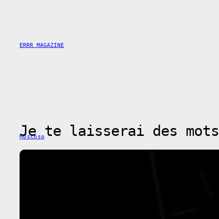
Skip
to
content
ERRR MAGAZINE
Je te laisserai des mots
Moscoso