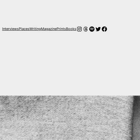
Instagram
Threads
Spotify
Twitter
Facebook
Interviews
Places
Writing
Magazine
Prints
Books