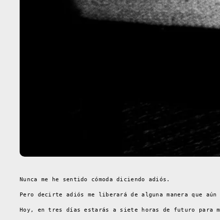
Nunca me he sentido cómoda diciendo adiós.
Pero decirte adiós me liberará de alguna manera que aún
Hoy, en tres días estarás a siete horas de futuro para 