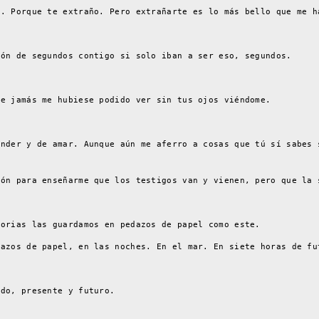
s. Porque te extraño. Pero extrañarte es lo más bello que me h
lón de segundos contigo si solo iban a ser eso, segundos.
ue jamás me hubiese podido ver sin tus ojos viéndome.
.
ender y de amar. Aunque aún me aferro a cosas que tú sí sabes 
zón para enseñarme que los testigos van y vienen, pero que la 
morias las guardamos en pedazos de papel como este.
dazos de papel, en las noches. En el mar. En siete horas de fu
ado, presente y futuro.