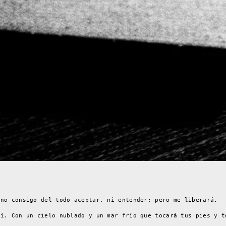
 no consigo del todo aceptar, ni entender; pero me liberará.
mí. Con un cielo nublado y un mar frío que tocará tus pies y t