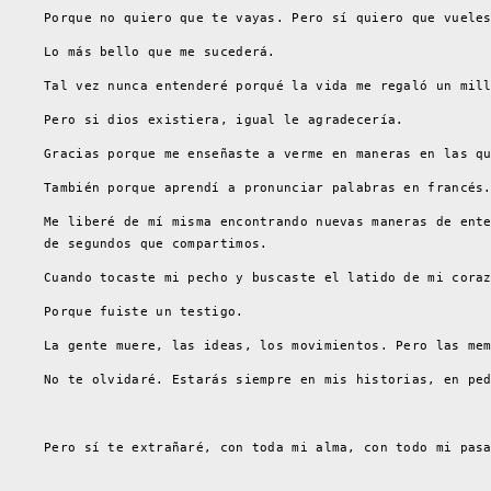
Porque no quiero que te vayas. Pero sí quiero que vuele
Lo más bello que me sucederá.
Tal vez nunca entenderé porqué la vida me regaló un mil
Pero si dios existiera, igual le agradecería.
Gracias porque me enseñaste a verme en maneras en las q
También porque aprendí a pronunciar palabras en francés
Me liberé de mí misma encontrando nuevas maneras de ent
de segundos que compartimos.
Cuando tocaste mi pecho y buscaste el latido de mi cora
Porque fuiste un testigo.
La gente muere, las ideas, los movimientos. Pero las me
No te olvidaré. Estarás siempre en mis historias, en pe
Pero sí te extrañaré, con toda mi alma, con todo mi pas