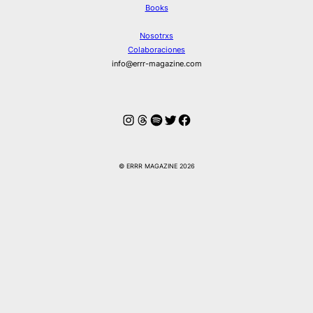
Books
Nosotrxs
Colaboraciones
info@errr-magazine.com
Instagram
Hilos
Spotify
Twitter
Facebook
© ERRR MAGAZINE 2026