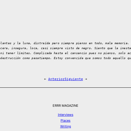
plantas y la luna, distraída pero siempre pienso en todo, mala memoria.
ncera, insegura, loca, casi siempre visto de negro. Siento que la inest
 ni tener límites. Complicada hasta el cansancio pues no pienso, solo a
odestrucción como pasatiempo. Estoy convencida que somos todo aquello q
←
Anterior
Siguiente
→
ERRR MAGAZINE
Interviews
Places
Writing