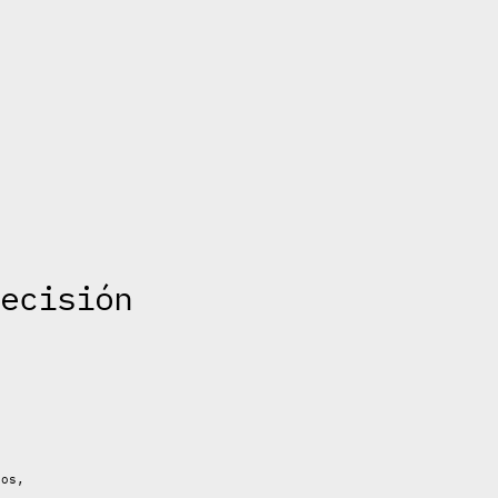
ecisión
dos,