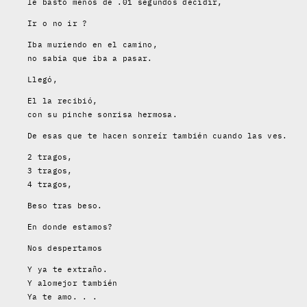
le bastó menos de .01 segundos decidir,
Ir o no ir ?
Iba muriendo en el camino,
no sabia que iba a pasar.
Llegó,
El la recibió,
con su pinche sonrisa hermosa.
De esas que te hacen sonreír también cuando las ves.
2 tragos,
3 tragos,
4 tragos,
Beso tras beso.
En donde estamos?
Nos despertamos
Y ya te extraño.
Y alomejor también
Ya te amo. . .