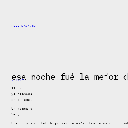
Saltar
al
contenido
ERRR MAGAZINE
esa noche fué la mejor d
vngelv
11 pm,
ya cansada,
en pijama.
Un mensaje,
Ven,
Una crisis mental de pensamientos/sentimientos encontra