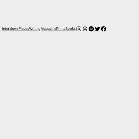
Instagram
Hilos
Spotify
Twitter
Facebook
Interviews
Places
Writing
Magazine
Prints
Books