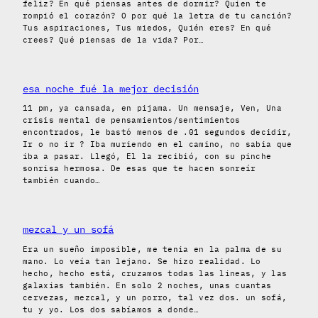
feliz? En qué piensas antes de dormir? Quien te
rompió el corazón? O por qué la letra de tu canción?
Tus aspiraciones, Tus miedos, Quién eres? En qué
crees? Qué piensas de la vida? Por…
esa noche fué la mejor decisión
11 pm, ya cansada, en pijama. Un mensaje, Ven, Una
crisis mental de pensamientos/sentimientos
encontrados, le bastó menos de .01 segundos decidir,
Ir o no ir ? Iba muriendo en el camino, no sabia que
iba a pasar. Llegó, El la recibió, con su pinche
sonrisa hermosa. De esas que te hacen sonreír
también cuando…
mezcal y un sofá
Era un sueño imposible, me tenia en la palma de su
mano. Lo veía tan lejano. Se hizo realidad. Lo
hecho, hecho está, cruzamos todas las lineas, y las
galaxias también. En solo 2 noches, unas cuantas
cervezas, mezcal, y un porro, tal vez dos. un sofá,
tu y yo. Los dos sabíamos a donde…