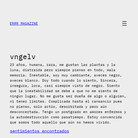
Saltar
al
contenido
ERRR MAGAZINE
vngelv
23 años, humana, rara, me gustan las plantas y la
luna, distraída pero siempre pienso en todo, mala
memoria. Inestable, soy muy cambiante, aveces negro,
aveces blanco. Doy todo cuando lo siento, Sincera,
insegura, loca, casi siempre visto de negro. Siento
que la inestabilidad se debe a que no me siento de
ningún lugar. No me gusta ser dueña de algo o alguien,
ni tener límites. Complicada hasta el cansancio pues
no pienso, solo actúo, desorbitada y peor aún
desconcertada. Tengo un postgrado en amores enfermos y
la autodestrucción como pasatiempo. Estoy convencida
que somos todo aquello que aún no hemos vivido.
sentimientos encontrados