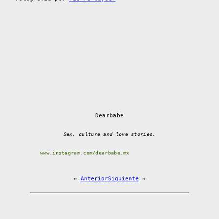
Dearbabe
Sex, culture and love stories.
www.instagram.com/dearbabe.mx
←
Anterior
Siguiente
→