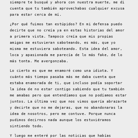
siempre te busqué y ahora con nuestra muerte, me di
cuenta que tu también aprovechabas cualquier excusa
para estar cerca de mí.
¿Por qué fuimos tan estúpidos? En mi defensa puedo
decirte que no creía ya en estas historias del amor
a primera vista. Tampoco creía que mis propias
amigas me estuvieran saboteando, es más, que yo
misma me estuviera saboteando. Esta idea del amor,
loca y apasionada me parecía de lo más fake, de lo
más tonta. Me avergonzaba.
Lo cierto es que me enamoré como una idiota. Y
cuánto más tiempo pasaba más me daba cuenta que
estaba enamorada de ti, que incluso podía soportar
la idea de no estar contigo sabiendo que tu también
me amabas pero que entendíamos que no podíamos estar
juntos. La última vez que nos vimos quería abrazarte
y decirte que no me dejaras, que no abandonaras la
idea de nosotros, pero me contuve. Porque nunca
pudimos decirnos nada aunque los estuviéramos
sintiendo todo.
Y luego me enteré por las noticias que habías