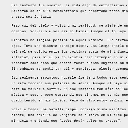
Ese instante fue nuestro. La vida dejó de enfrentarnos 
Salieron de aquella metamorfosis que encerraba todos mi
y creí ser fantasía.
Pero caí del cielo y volví a mi realidad, me alejé de u
dominós. Volverlo a ver era mi karma. Aunque él lo haya
Mientras me alejaba pensaba en aquel momento. Fue etern
ojos. Tuve una disputa conmigo misma. Una larga charla 
del sol se colaba entre las cortinas rosas de mi infanc
anterior, para mí él ya no existía pero irrumpió en mi 
recordar cada paso que decidí tomar cuando sujetaba su 
Sin embargo me sentí tan vil y mentirosa, alguien acomp
Era realmente espantoso hacerle frente a todos esos sen
un rato recordé sus palabras de adiós. Aunque él haya s
para no volver a sufrir. En ese instante tan sólo sollo
música y poco a poco comprendí que el amor no es más qu
quedó teñido en mis labios. Pero de algo estoy segura, 
Volví a tener una batalla campal conmigo misma mientras
piedra, una semilla de venganza se cultivó en mi alma p
mí nacía y entendí que
“poder decir adiós es crecer”.