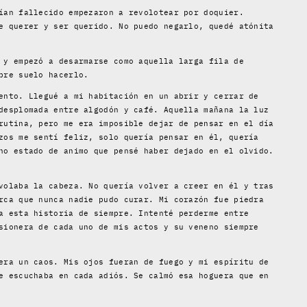
ían fallecido empezaron a revolotear por doquier.
e querer y ser querido. No puedo negarlo, quedé atónita
 y empezó a desarmarse como aquella larga fila de
pre suelo hacerlo.
ento. Llegué a mi habitación en un abrir y cerrar de
desplomada entre algodón y café. Aquella mañana la luz
rutina, pero me era imposible dejar de pensar en el día
zos me sentí feliz, solo quería pensar en él, quería
no estado de animo que pensé haber dejado en el olvido.
volaba la cabeza. No quería volver a creer en él y tras
rca que nunca nadie pudo curar. Mi corazón fue piedra
a esta historia de siempre. Intenté perderme entre
sionera de cada uno de mis actos y su veneno siempre
era un caos. Mis ojos fueran de fuego y mi espíritu de
e escuchaba en cada adiós. Se calmó esa hoguera que en