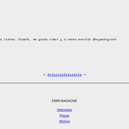
os libres. Diseño, me gusta crear y a veces escribí @hoyestoyraro
←
Anterior
Siguiente
→
ERRR MAGAZINE
Interviews
Places
Writing