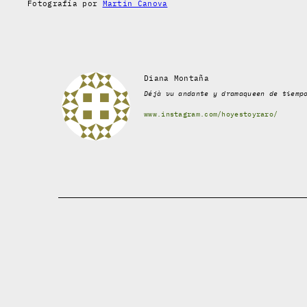
Fotografía por
Martin Canova
Diana Montaña
Déjà vu andante y dramaqueen de tiemp
www.instagram.com/hoyestoyraro/