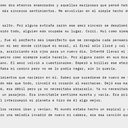
como dos eternos enamorados y aquellas mariposas que pensé hab
s más sinceros sentimientos. Me envolvían en el simple hecho d
n salto. Por alguna extraña razón ese amor sincero se desplomó
 sido todo, alguien más ocupaba su lugar. Corrí. Huí como siem
o, fue el perfecto más imperfecto que me renegaba cada pensami
con mi ser donde critiqué mi moral, al final sólo lloré y caí 
ia, acariciando mis ojos para un nuevo día. Intenté llevar mi 
camino como siempre suele hacerlo. Por alguna razón en sus bra
mano. El amor volvió a cuestionarme. Empezó a brillar ese eter
añaba mi camino pero no me lo podía negar, aún lo quería.
timientos que nacieron en mí. Saber que sucediese de nuevo me 
ido más que todo, cinceló mi corazón al marcharse. Dejó esa ma
cé, era débil pero ya no necesitaba abrazarlo. Ya no necesitab
e un pasajero. Era inevitable sentirme muerta y vacía. Era pri
él interrumpió mi planeta e hizo de él algo mejor.
 los versos iban y venían. Mi mundo estaba hecho un espiral y 
ero una melodía invadió de nuevo mi cabeza, era esa canción qu