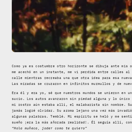
Como ya es costumbre otro horizonte se dibuja ante mis 
me acechó en un instante, me vi perdida entre calles al
calle mientras recreaba una que otra idea para esa nuev
Las miradas se cruzaron en infinitos murmullos y de nue
Era él y era yo, sé que nuestros mundos se unieron en u
sucio. Los autos avanzaron sin piedad alguna y lo único
mi rostro aún estaba allí, el malabarista sin nombre. S
jamás logré olvidar. Su aroma lejano una vez más invadi
algunas palabras. Temblé. Mi espíritu se heló y me sent
sueño ¡era la más añorada realidad!. Él seguía allí, co
“Hola muñeca, joder como te quiero”