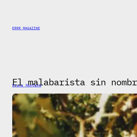
Saltar
al
contenido
ERRR MAGAZINE
El malabarista sin nombr
Diana Montaña