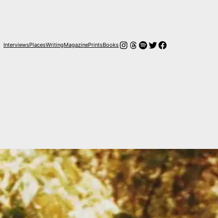
Instagram
Hilos
Spotify
Twitter
Facebook
Interviews
Places
Writing
Magazine
Prints
Books