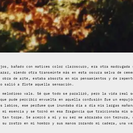
ojos, bañado con matices color claroscuro, era otra madrugada 
 azar, siendo otra transeúnte más en esta oscura selva de ceme
a obra de arte, estaba absorta en mis pensamientos y de repent
vo salió a flote aquella sensación.
n melodioso vals. Sé que todo se paralizó, pero la vida real s
 que pude percibir envuelta en aquella confusión fue un empujó
us labios, ese perfume que inundaba día a día mis largas mañan
ó mi esencia y se tornó en esa fragancia que traicionaba mis s
í tan torpe. Se acercó a mí y su ser me abrazaba con ternura,
n su rostro en mi hombro y sus manos rozando mi cadera, una ve