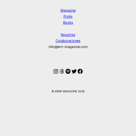
Magazine
Prints
Books
Nosotrxs
Colaboraciones
info@errr-magazine.com
Instagram
Hilos
Spotify
Twitter
Facebook
© ERRR MAGAZINE 2026