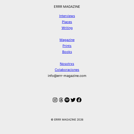
ERRR MAGAZINE
Interviews
Places
Writing
Magazine
Prints
Books
Nosotrxs
Colaboraciones
info@errr-magazine.com
Instagram
Hilos
Spotify
Twitter
Facebook
© ERRR MAGAZINE 2026