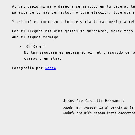
Al principio mi mano derecha se mantuvo en tú cadera, t
parecía de lo más perfecto, no tuve elección, tuve que 
Y así dió el comienzo a lo que sería la mas perfecta re
Con tú llegada mis días grises se marcharon, solté todo
Aún tú sigues conmigo.
¡Oh Karen!
Ni tan siquiera es necesario oír el chasquido de t
cuerpo y en alma.
Fotografía por
Santo
Jesus Rey Castillo Hernandez
Jesús Rey, ¿Nació? En el Barrio de la
Cuándo era niño pasaba horas encerrad