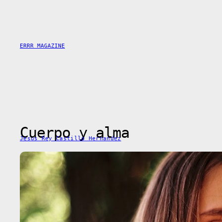
Saltar
al
contenido
ERRR MAGAZINE
Cuerpo y alma
Jesus Rey Castillo Hernandez