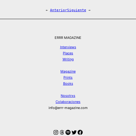
←
Anterior
Siguiente
→
ERRR MAGAZINE
Interviews
Places
Writing
Magazine
Prints
Books
Nosotrxs
Colaboraciones
info@errr-magazine.com
Instagram
Hilos
Spotify
Twitter
Facebook