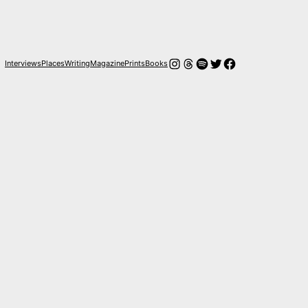
Instagram
Hilos
Spotify
Twitter
Facebook
Interviews
Places
Writing
Magazine
Prints
Books