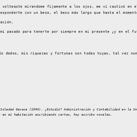
e volteaste mirandome fijamente a los ojos, me ví cautivó en e
responderte con un beso, el beso más largo que hasta el moment
lación.
 mi pasado para tenerte por siempre en mi presente ¿y en el fu
ús dedos, mis riquezas y fortunas son todas tuyas, tal vez nu
 Soledad Oaxaca (1994). ¿Estudió? Administración y Contabilidad en la U
o en mí habitación escribiendo cartas, hoy escribo novelas.