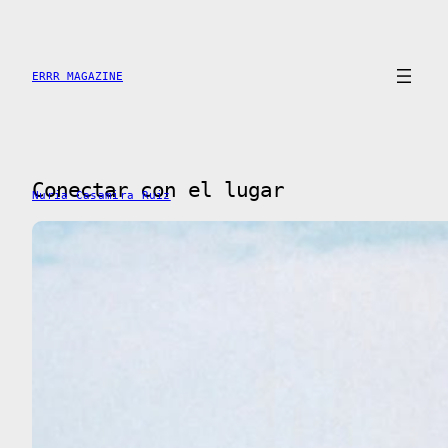
Saltar
al
contenido
ERRR MAGAZINE
Conectar con el lugar
Nuria Casamira Ruiz