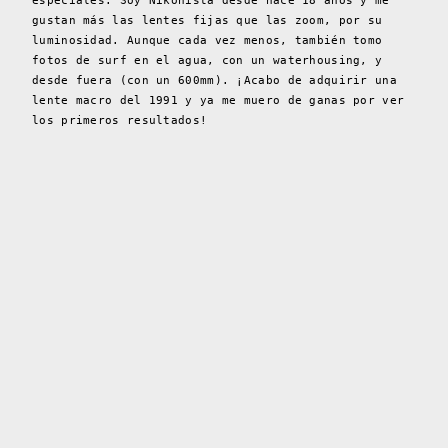
especiales. Soy Nikonista desde hace 18 años y me
gustan más las lentes fijas que las zoom, por su
luminosidad. Aunque cada vez menos, también tomo
fotos de surf en el agua, con un waterhousing, y
desde fuera (con un 600mm). ¡Acabo de adquirir una
lente macro del 1991 y ya me muero de ganas por ver
los primeros resultados!