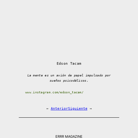
Edson Tacam
La mente es un avión de papel impulsado por
sueños psicodélicos.
www.instagram.com/edson_tacam/
←
Anterior
Siguiente
→
ERRR MAGAZINE