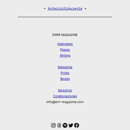
←
Anterior
Siguiente
→
ERRR MAGAZINE
Interviews
Places
Writing
Magazine
Prints
Books
Nosotrxs
Colaboraciones
info@errr-magazine.com
Instagram
Hilos
Spotify
Twitter
Facebook