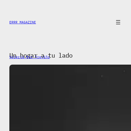
Saltar
al
contenido
ERRR MAGAZINE
Un hogar a tu lado
Valeria Mar Treviño