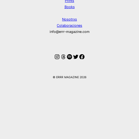
Prints
Books
Nosotrxs
Colaboraciones
info@errr-magazine.com
Instagram
Hilos
Spotify
Twitter
Facebook
© ERRR MAGAZINE 2026