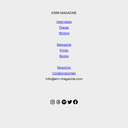
ERRR MAGAZINE
Interviews
Places
Writing
Magazine
Prints
Books
Nosotrxs
Colaboraciones
info@errr-magazine.com
Instagram
Hilos
Spotify
Twitter
Facebook
© ERRR MAGAZINE 2026