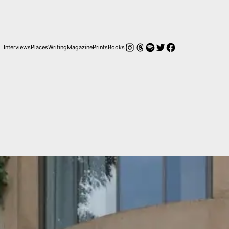
Instagram
Hilos
Spotify
Twitter
Facebook
Interviews
Places
Writing
Magazine
Prints
Books