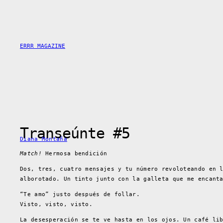
Saltar
al
contenido
ERRR MAGAZINE
Transeúnte #5
Diana Montaña
Match!
Hermosa bendición
Dos, tres, cuatro mensajes y tu número revoloteando en 
alborotado. Un tinto junto con la galleta que me encant
“Te amo” justo después de follar.
Visto, visto, visto.
La desesperación se te ve hasta en los ojos. Un café li