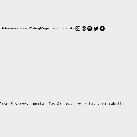
Instagram
Hilos
Spotify
Twitter
Facebook
Interviews
Places
Writing
Magazine
Prints
Books
Rise & shine
, bonita. Tus
Dr. Martins
rotas y mi cabello