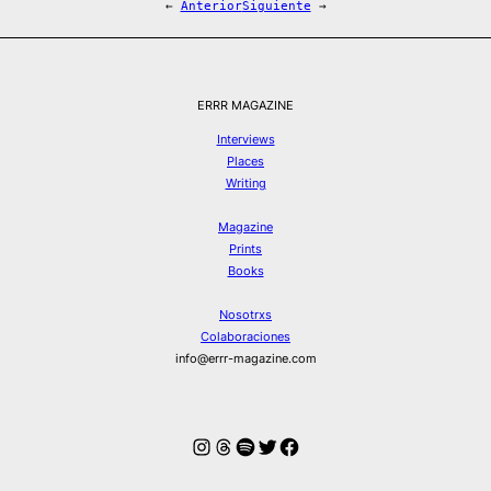
←
Anterior
Siguiente
→
ERRR MAGAZINE
Interviews
Places
Writing
Magazine
Prints
Books
Nosotrxs
Colaboraciones
info@errr-magazine.com
Instagram
Hilos
Spotify
Twitter
Facebook