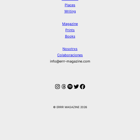
Places
Writing
Magazine
Prints
Books
Nosotrxs
Colaboraciones
info@errr-magazine.com
Instagram
Hilos
Spotify
Twitter
Facebook
© ERRR MAGAZINE 2026