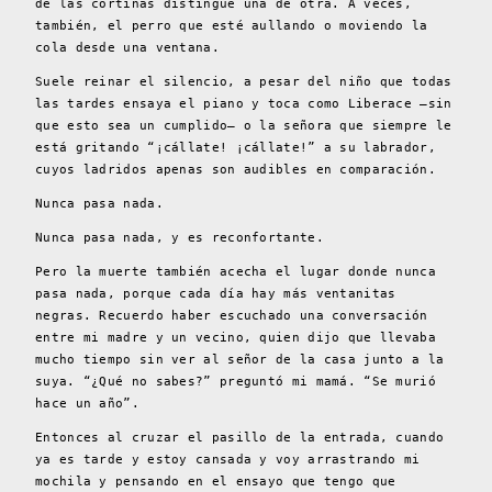
de las cortinas distingue una de otra. A veces,
también, el perro que esté aullando o moviendo la
cola desde una ventana.
Suele reinar el silencio, a pesar del niño que todas
las tardes ensaya el piano y toca como Liberace –sin
que esto sea un cumplido– o la señora que siempre le
está gritando “¡cállate! ¡cállate!” a su labrador,
cuyos ladridos apenas son audibles en comparación.
Nunca pasa nada.
Nunca pasa nada, y es reconfortante.
Pero la muerte también acecha el lugar donde nunca
pasa nada, porque cada día hay más ventanitas
negras. Recuerdo haber escuchado una conversación
entre mi madre y un vecino, quien dijo que llevaba
mucho tiempo sin ver al señor de la casa junto a la
suya. “¿Qué no sabes?” preguntó mi mamá. “Se murió
hace un año”.
Entonces al cruzar el pasillo de la entrada, cuando
ya es tarde y estoy cansada y voy arrastrando mi
mochila y pensando en el ensayo que tengo que