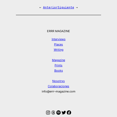
←
Anterior
Siguiente
→
ERRR MAGAZINE
Interviews
Places
Writing
Magazine
Prints
Books
Nosotrxs
Colaboraciones
info@errr-magazine.com
Instagram
Hilos
Spotify
Twitter
Facebook