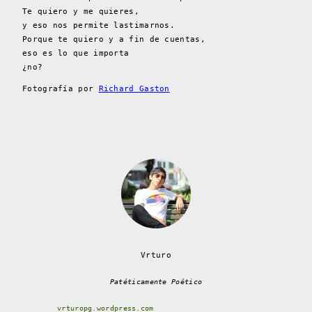
Te quiero y me quieres,
y eso nos permite lastimarnos.
Porque te quiero y a fin de cuentas,
eso es lo que importa
¿no?
Fotografía por
Richard Gaston
Vrturo
Patéticamente Poético
vrturopg.wordpress.com