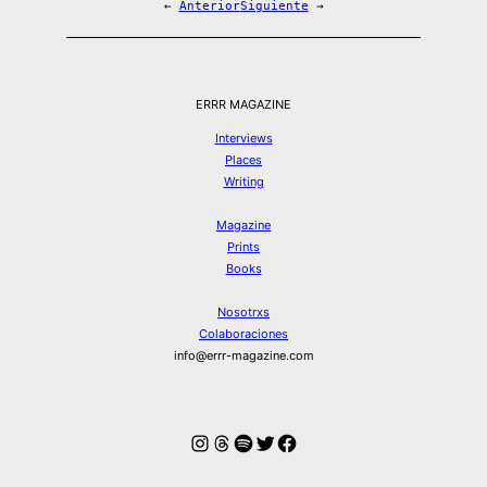
←
Anterior
Siguiente
→
ERRR MAGAZINE
Interviews
Places
Writing
Magazine
Prints
Books
Nosotrxs
Colaboraciones
info@errr-magazine.com
Instagram
Hilos
Spotify
Twitter
Facebook