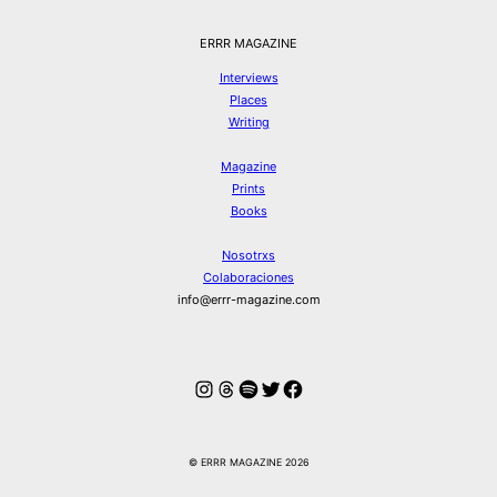
ERRR MAGAZINE
Interviews
Places
Writing
Magazine
Prints
Books
Nosotrxs
Colaboraciones
info@errr-magazine.com
Instagram
Hilos
Spotify
Twitter
Facebook
© ERRR MAGAZINE 2026