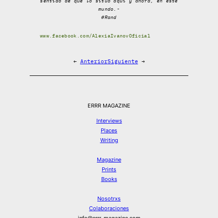
sentido de que lo sitúo aquí y ahora, en este
mundo.-
#Rand
www.facebook.com/AlexiaIvanovOficial
←
Anterior
Siguiente
→
ERRR MAGAZINE
Interviews
Places
Writing
Magazine
Prints
Books
Nosotrxs
Colaboraciones