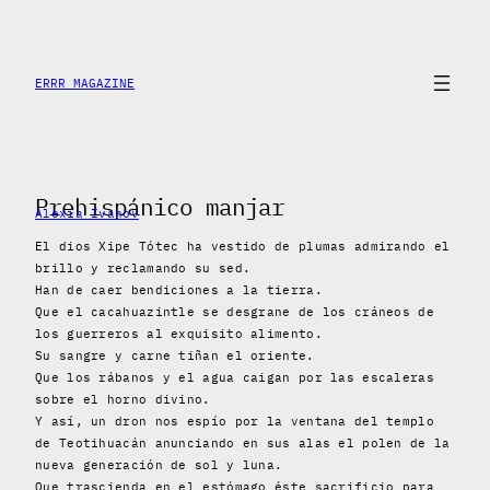
Saltar
al
contenido
ERRR MAGAZINE
Prehispánico manjar
Alexia Ivanov
El dios Xipe Tótec ha vestido de plumas admirando el
brillo y reclamando su sed.
Han de caer bendiciones a la tierra.
Que el cacahuazintle se desgrane de los cráneos de
los guerreros al exquisito alimento.
Su sangre y carne tiñan el oriente.
Que los rábanos y el agua caigan por las escaleras
sobre el horno divino.
Y así, un dron nos espío por la ventana del templo
de Teotihuacán anunciando en sus alas el polen de la
nueva generación de sol y luna.
Que trascienda en el estómago éste sacrificio para