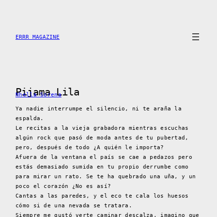
Saltar
al
contenido
ERRR MAGAZINE
Pijama Lila
Nhella Sorena
Ya nadie interrumpe el silencio, ni te araña la
espalda.
Le recitas a la vieja grabadora mientras escuchas
algún rock que pasó de moda antes de tu pubertad,
pero, después de todo ¿A quién le importa?
Afuera de la ventana el país se cae a pedazos pero
estás demasiado sumida en tu propio derrumbe como
para mirar un rato. Se te ha quebrado una uña, y un
poco el corazón ¿No es así?
Cantas a las paredes, y el eco te cala los huesos
cómo si de una nevada se tratara.
Siempre me gustó verte caminar descalza, imagino que