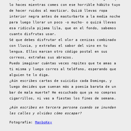
lo haces mientras comes con ese horrible hábito tuyo
de hacer ruidos al masticar. Quizá llevas ropa
interior negra antes de masturbarte a la media noche
para luego llorar un poco -o mucho- o quizá llevas
esa ridícula pijama lila, que en el fondo, sabemos
cuanto disfrutas usar.
Sé que debes disfrutar el olor a cenizas combinado
con lluvia, y extrañas el sabor del vino en tu
lengua. Ellos marcan otro código postal en sus
correos, extrañas sus abrazos.
Puedo imaginar cuántas veces repites que te amas a
ti misma y luego corres al teléfono, esperando que
alguien te lo diga.
¿Aún escribes cartas de suicidio cada Domingo, y
luego decides que suenan más a poesía barata de un
bar de mala muerte? He escuchado que ya no compras
cigarrillos, ni vas a fiestas los fines de semana.
¿Aún escribes en tercera persona cuando se inundan
las calles y olvidas cómo escapar?
Fotografía:
ManboKey