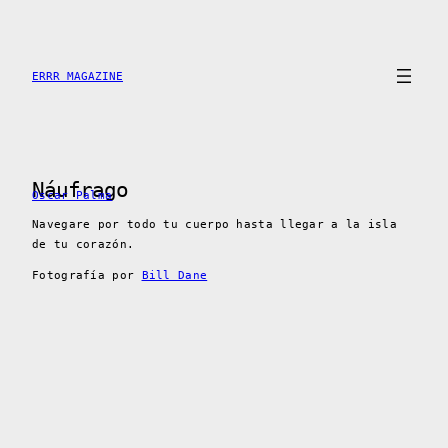
Saltar
al
contenido
ERRR MAGAZINE
Náufrago
Oscar Palma
Navegare por todo tu cuerpo hasta llegar a la isla
de tu corazón.
Fotografía por
Bill Dane