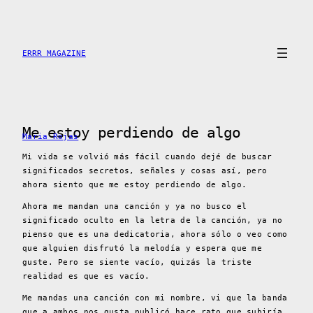
Saltar
al
contenido
ERRR MAGAZINE
Me estoy perdiendo de algo
Maria Rojas
Mi vida se volvió más fácil cuando dejé de buscar
significados secretos, señales y cosas así, pero
ahora siento que me estoy perdiendo de algo.
Ahora me mandan una canción y ya no busco el
significado oculto en la letra de la canción, ya no
pienso que es una dedicatoria, ahora sólo o veo como
que alguien disfrutó la melodía y espera que me
guste. Pero se siente vacío, quizás la triste
realidad es que es vacío.
Me mandas una canción con mi nombre, vi que la banda
que a ambos nos gusta publicó hace rato que subiría