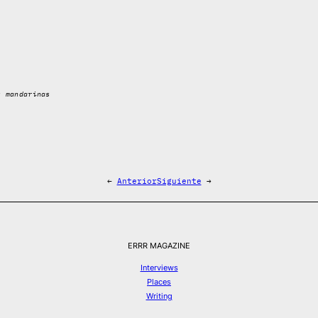
s mandarinas
←
Anterior
Siguiente
→
ERRR MAGAZINE
Interviews
Places
Writing