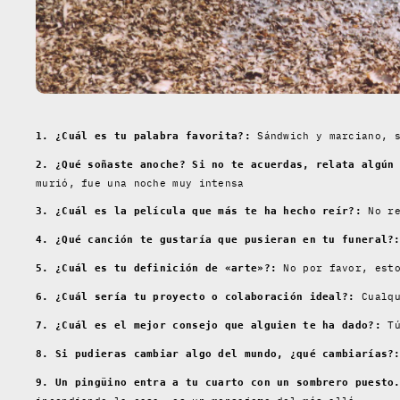
Sándwich y marciano, s
1. ¿Cuál es tu palabra favorita?:
2. ¿Qué soñaste anoche? Si no te acuerdas, relata algún
murió, fue una noche muy intensa
No re
3. ¿Cuál es la película que más te ha hecho reír?:
4. ¿Qué canción te gustaría que pusieran en tu funeral?
No por favor, esto
5. ¿Cuál es tu definición de «arte»?:
Cualqu
6. ¿Cuál sería tu proyecto o colaboración ideal?:
Tú
7. ¿Cuál es el mejor consejo que alguien te ha dado?:
8. Si pudieras cambiar algo del mundo, ¿qué cambiarías?
9. Un pingüino entra a tu cuarto con un sombrero puesto