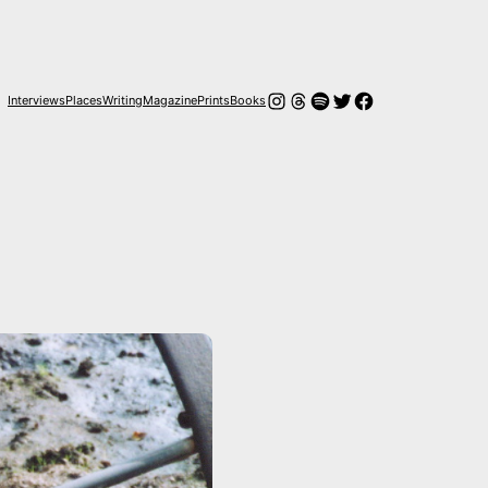
Instagram
Hilos
Spotify
Twitter
Facebook
Interviews
Places
Writing
Magazine
Prints
Books