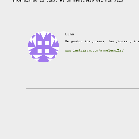
incendiando la casa, es un mensajero del más allá
Luna
Me gustan los paseos, las flores y la
www.instagram.com/namelessflr/