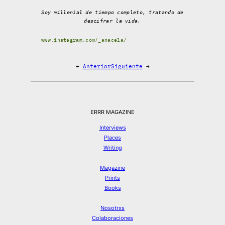
Soy millenial de tiempo completo, tratando de
descifrar la vida.
www.instagram.com/_anacela/
←
Anterior
Siguiente
→
ERRR MAGAZINE
Interviews
Places
Writing
Magazine
Prints
Books
Nosotrxs
Colaboraciones