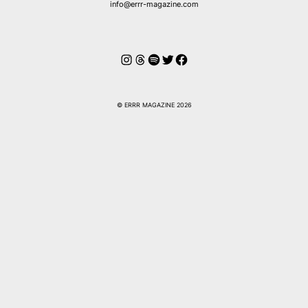
info@errr-magazine.com
Instagram
Hilos
Spotify
Twitter
Facebook
© ERRR MAGAZINE 2026