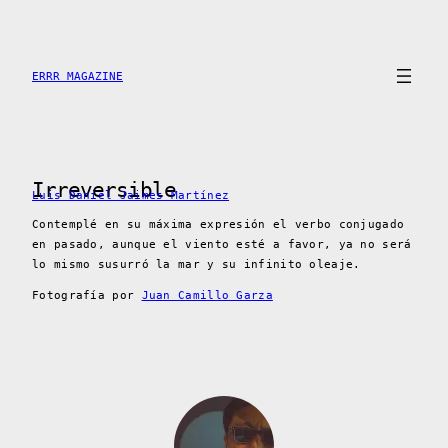
Saltar
al
contenido
ERRR MAGAZINE
Irreversible
Luis Daniel Jaimes Martínez
Contemplé en su máxima expresión el verbo conjugado
en pasado, aunque el viento esté a favor, ya no será
lo mismo susurró la mar y su infinito oleaje.
Fotografía por
Juan Camillo Garza