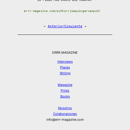
errr-magazine.com/author/joaquingarcesps3/
←
Anterior
Siguiente
→
ERRR MAGAZINE
Interviews
Places
Writing
Magazine
Prints
Books
Nosotrxs
Colaboraciones
info@errr-magazine.com