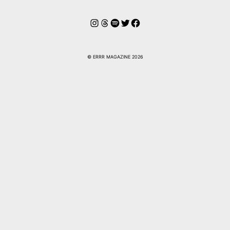
Instagram
Hilos
Spotify
Twitter
Facebook
© ERRR MAGAZINE 2026