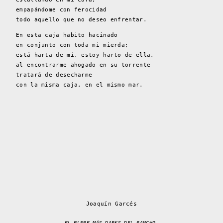
empapándome con ferocidad
todo aquello que no deseo enfrentar.
En esta caja habito hacinado
en conjunto con toda mi mierda;
está harta de mí, estoy harto de ella,
al encontrarme ahogado en su torrente
tratará de desecharme
con la misma caja, en el mismo mar.
Joaquín Garcés
EL PLEBE MÁS DARKS DEL RANCHO.