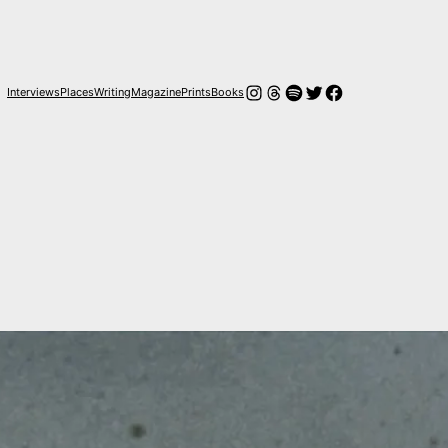
Instagram
Hilos
Spotify
Twitter
Facebook
Interviews
Places
Writing
Magazine
Prints
Books