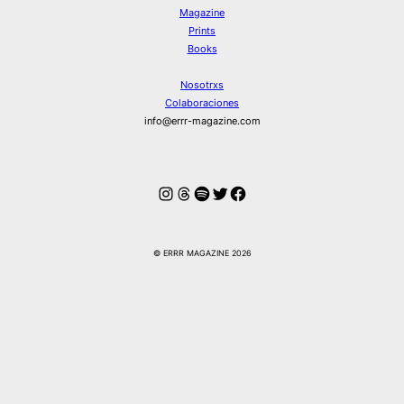
Magazine
Prints
Books
Nosotrxs
Colaboraciones
info@errr-magazine.com
Instagram
Hilos
Spotify
Twitter
Facebook
© ERRR MAGAZINE 2026