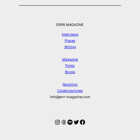
ERRR MAGAZINE
Interviews
Places
Writing
Magazine
Prints
Books
Nosotrxs
Colaboraciones
info@errr-magazine.com
Instagram
Hilos
Spotify
Twitter
Facebook