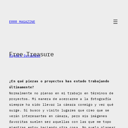
Saltar
al
contenido
ERRR MAGAZINE
Free Treasure
Jayden Davidson
¿En qué piezas o proyectos has estado trabajando
últimamente?
Normalmente no pienso en mi trabajo en términos de
proyectos. Mi manera de acercarme a la fotografía
siempre ha sido llevar la cámara conmigo y ver qué
surge. Sí busco y visito lugares que creo que se
verán interesantes en cámara, pero mis imágenes
favoritas suelen ser aquellas con las que me topo
mientras estoy haciendo otra cosa. No suelo planear