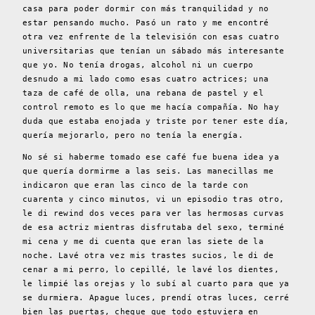
casa para poder dormir con más tranquilidad y no
estar pensando mucho. Pasó un rato y me encontré
otra vez enfrente de la televisión con esas cuatro
universitarias que tenían un sábado más interesante
que yo. No tenía drogas, alcohol ni un cuerpo
desnudo a mi lado como esas cuatro actrices; una
taza de café de olla, una rebana de pastel y el
control remoto es lo que me hacía compañía. No hay
duda que estaba enojada y triste por tener este día,
quería mejorarlo, pero no tenía la energía.
No sé si haberme tomado ese café fue buena idea ya
que quería dormirme a las seis. Las manecillas me
indicaron que eran las cinco de la tarde con
cuarenta y cinco minutos, vi un episodio tras otro,
le di rewind dos veces para ver las hermosas curvas
de esa actriz mientras disfrutaba del sexo, terminé
mi cena y me di cuenta que eran las siete de la
noche. Lavé otra vez mis trastes sucios, le di de
cenar a mi perro, lo cepillé, le lavé los dientes,
le limpié las orejas y lo subí al cuarto para que ya
se durmiera. Apague luces, prendí otras luces, cerré
bien las puertas, cheque que todo estuviera en