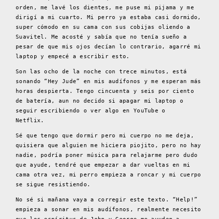
orden, me lavé los dientes, me puse mi pijama y me
dirigí a mi cuarto. Mi perro ya estaba casi dormido,
super cómodo en su cama con sus cobijas oliendo a
Suavitel. Me acosté y sabía que no tenía sueño a
pesar de que mis ojos decían lo contrario, agarré mi
laptop y empecé a escribir esto.
Son las ocho de la noche con trece minutos, está
sonando “Hey Jude” en mis audífonos y me esperan más
horas despierta. Tengo cincuenta y seis por ciento
de batería, aun no decido si apagar mi laptop o
seguir escribiendo o ver algo en YouTube o
Netflix.
Sé que tengo que dormir pero mi cuerpo no me deja,
quisiera que alguien me hiciera piojito, pero no hay
nadie, podría poner música para relajarme pero dudo
que ayude, tendré que empezar a dar vueltas en mi
cama otra vez, mi perro empieza a roncar y mi cuerpo
se sigue resistiendo.
No sé si mañana vaya a corregir este texto. “Help!”
empieza a sonar en mis audífonos, realmente necesito