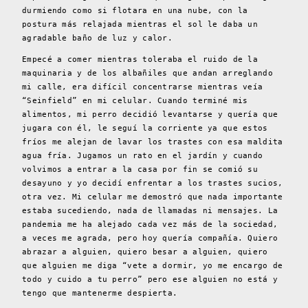
durmiendo como si flotara en una nube, con la
postura más relajada mientras el sol le daba un
agradable baño de luz y calor.
Empecé a comer mientras toleraba el ruido de la
maquinaria y de los albañiles que andan arreglando
mi calle, era difícil concentrarse mientras veía
“Seinfield” en mi celular. Cuando terminé mis
alimentos, mi perro decidió levantarse y quería que
jugara con él, le seguí la corriente ya que estos
fríos me alejan de lavar los trastes con esa maldita
agua fría. Jugamos un rato en el jardín y cuando
volvimos a entrar a la casa por fin se comió su
desayuno y yo decidí enfrentar a los trastes sucios,
otra vez. Mi celular me demostró que nada importante
estaba sucediendo, nada de llamadas ni mensajes. La
pandemia me ha alejado cada vez más de la sociedad,
a veces me agrada, pero hoy quería compañía. Quiero
abrazar a alguien, quiero besar a alguien, quiero
que alguien me diga “vete a dormir, yo me encargo de
todo y cuido a tu perro” pero ese alguien no está y
tengo que mantenerme despierta.