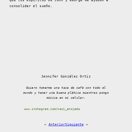
que los espíritus de John y George me ayuden a
consolidar el sueño.
Jennifer González Ortiz
Quiero tomarme una taza de café con todo el
mundo y tener una buena plática mientras pongo
música en mi celular.
www.instagram.com/naci_enojada
←
Anterior
Siguiente
→