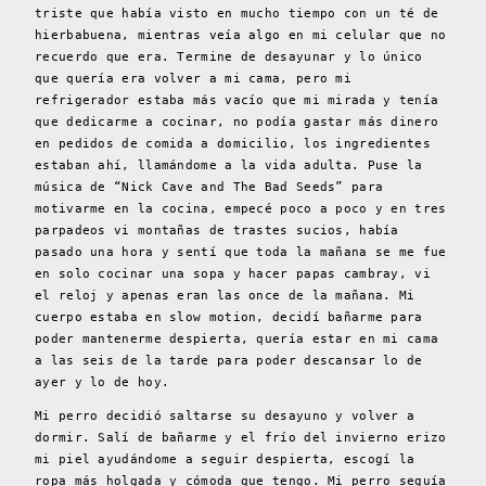
triste que había visto en mucho tiempo con un té de
hierbabuena, mientras veía algo en mi celular que no
recuerdo que era. Termine de desayunar y lo único
que quería era volver a mi cama, pero mi
refrigerador estaba más vacío que mi mirada y tenía
que dedicarme a cocinar, no podía gastar más dinero
en pedidos de comida a domicilio, los ingredientes
estaban ahí, llamándome a la vida adulta. Puse la
música de “Nick Cave and The Bad Seeds” para
motivarme en la cocina, empecé poco a poco y en tres
parpadeos vi montañas de trastes sucios, había
pasado una hora y sentí que toda la mañana se me fue
en solo cocinar una sopa y hacer papas cambray, vi
el reloj y apenas eran las once de la mañana. Mi
cuerpo estaba en slow motion, decidí bañarme para
poder mantenerme despierta, quería estar en mi cama
a las seis de la tarde para poder descansar lo de
ayer y lo de hoy.
Mi perro decidió saltarse su desayuno y volver a
dormir. Salí de bañarme y el frío del invierno erizo
mi piel ayudándome a seguir despierta, escogí la
ropa más holgada y cómoda que tengo. Mi perro seguía