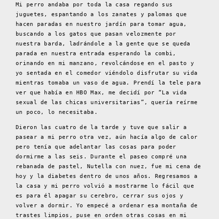
Mi perro andaba por toda la casa regando sus
juguetes, espantando a los zanates y palomas que
hacen paradas en nuestro jardín para tomar agua,
buscando a los gatos que pasan velozmente por
nuestra barda, ladrándole a la gente que se queda
parada en nuestra entrada esperando la combi,
orinando en mi manzano, revolcándose en el pasto y
yo sentada en el comedor viéndolo disfrutar su vida
mientras tomaba un vaso de agua. Prendí la tele para
ver que había en HBO Max, me decidí por “La vida
sexual de las chicas universitarias”, quería reírme
un poco, lo necesitaba.
Dieron las cuatro de la tarde y tuve que salir a
pasear a mi perro otra vez, aún hacía algo de calor
pero tenía que adelantar las cosas para poder
dormirme a las seis. Durante el paseo compré una
rebanada de pastel, Nutella con nuez, fue mi cena de
hoy y la diabetes dentro de unos años. Regresamos a
la casa y mi perro volvió a mostrarme lo fácil que
es para él apagar su cerebro, cerrar sus ojos y
volver a dormir. Yo empecé a ordenar esa montaña de
trastes limpios, puse en orden otras cosas en mi