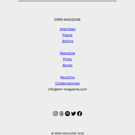
ERRR MAGAZINE
Interviews
Places
Writing
Magazine
Prints
Books
Nosotrxs
Colaboraciones
info@errr-magazine.com
Instagram
Hilos
Spotify
Twitter
Facebook
© ERRR MAGAZINE 2026