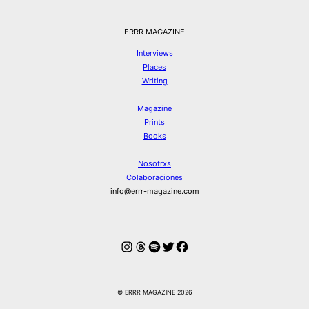
ERRR MAGAZINE
Interviews
Places
Writing
Magazine
Prints
Books
Nosotrxs
Colaboraciones
info@errr-magazine.com
Instagram
Hilos
Spotify
Twitter
Facebook
© ERRR MAGAZINE 2026