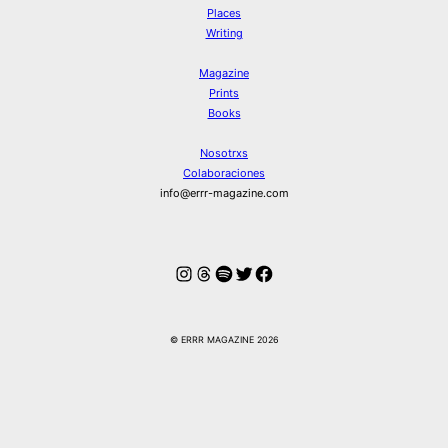
Places
Writing
Magazine
Prints
Books
Nosotrxs
Colaboraciones
info@errr-magazine.com
Instagram
Hilos
Spotify
Twitter
Facebook
© ERRR MAGAZINE 2026