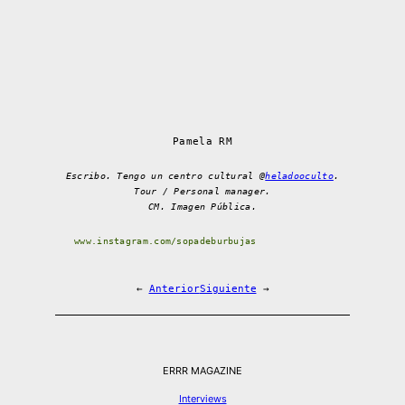
Pamela RM
Escribo. Tengo un centro cultural @
heladooculto
.
Tour / Personal manager.
CM. Imagen Pública.
www.instagram.com/sopadeburbujas
←
Anterior
Siguiente
→
ERRR MAGAZINE
Interviews