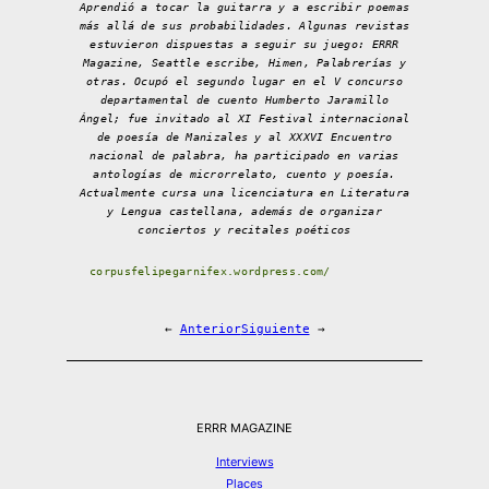
Aprendió a tocar la guitarra y a escribir poemas
más allá de sus probabilidades. Algunas revistas
estuvieron dispuestas a seguir su juego: ERRR
Magazine, Seattle escribe, Himen, Palabrerías y
otras. Ocupó el segundo lugar en el V concurso
departamental de cuento Humberto Jaramillo
Ángel; fue invitado al XI Festival internacional
de poesía de Manizales y al XXXVI Encuentro
nacional de palabra, ha participado en varias
antologías de microrrelato, cuento y poesía.
Actualmente cursa una licenciatura en Literatura
y Lengua castellana, además de organizar
conciertos y recitales poéticos
corpusfelipegarnifex.wordpress.com/
←
Anterior
Siguiente
→
ERRR MAGAZINE
Interviews
Places