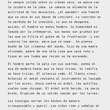
Su sangre incide sobre su cráneo seco, se peina con
la zozobra de la idea. La cabeza se alimenta de la
pulcritud de los desvaríos, ¿el pasado?: una fuente
que se seca en sus bases de concreto. Lo concreto es
la perdida de lo inasible. Lo que se desgasta,
quizás; el hombre es menos hombre. Su humanidad es
lamida por la intemperie, sus manos son grietas por
las que se filtra el goteo de la frustración -y son
cuencos las manos, para que se sepa-. Se piensa
dueño de los crímenes del mundo, hijo de una madre
olvidada, padre de una sola cosa que yace rota y
tiesa en una tumba que recién se ha excavado.
El hombre parte la pala con sus piernas, patea el
aza de madera hasta que se hace trizas. Su rodilla
se hace trizas. El silencio cede. El llanto crece.
Entonces el metal restante al instrumento es lanzado
por los aires, choca contra un árbol, las astillas
vuelan como chispas. El árbol está herido. La savia
brota. Erupción de un volcán comido por las larvas.
Los testigos narran los hechos de manera
irresponsable y pueril. Los niños ríen y señalan al