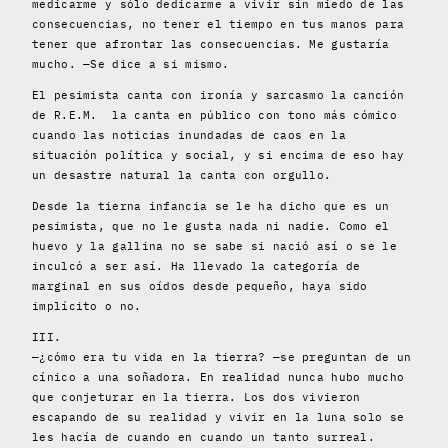
medicarme y sólo dedicarme a vivir sin miedo de las
consecuencias, no tener el tiempo en tus manos para
tener que afrontar las consecuencias. Me gustaría
mucho. —Se dice a si mismo.
El pesimista canta con ironía y sarcasmo la canción
de R.E.M.
la canta en público con tono más cómico
cuando las noticias inundadas de caos en la
situación política y social, y si encima de eso hay
un desastre natural la canta con orgullo.
Desde la tierna infancia se le ha dicho que es un
pesimista, que no le gusta nada ni nadie. Como el
huevo y la gallina no se sabe si nació así o se le
inculcó a ser así. Ha llevado la categoría de
marginal en sus oídos desde pequeño, haya sido
implícito o no.
III.
—¿cómo era tu vida en la tierra? —se preguntan de un
cínico a una soñadora. En realidad nunca hubo mucho
que conjeturar en la tierra. Los dos vivieron
escapando de su realidad y vivir en la luna solo se
les hacía de cuando en cuando un tanto surreal.