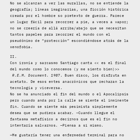
No se alcanzan a ver las murallas, no se entiende la
geografía; líneas imaginarias, una ficción histórica
creada por el hombre so pretexto de guerra. Parece
un lugar fácil para recorrer a pie, a veces a vapor;
no se creería de allá arriba/abajo que se necesitan
tantos papeles para recorrer el mundo con el
pseudónimo de “protección” escondiéndose atrás de la
xenofobia.
II.
Con ironía y sarcasmo Santiago canta << es el final
del mundo como lo conocemos (y me siento bien)>>
R.E.M. Document. 1987
. Buen disco, los disfruta en
acetato. De esos entes anacrónicos que rechazan la
tecnología y viceversa.
No se ha anunciado el fin del mundo o el Apocalipsis
pero cuando anda por la calle se siente el inminente
fin. Cuando se siente más pesimista simplemente
desea que se pudiera acabar. —Cuando llegue el
fantasma metafísico a decirnos que es el fin no
intentaría salvarnos. —Piensa a si mismo.
—Me gustaría tener una enfermedad terminal para no