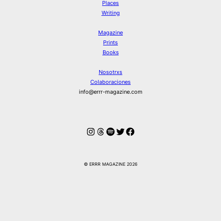
Places
Writing
Magazine
Prints
Books
Nosotrxs
Colaboraciones
info@errr-magazine.com
Instagram
Hilos
Spotify
Twitter
Facebook
© ERRR MAGAZINE 2026