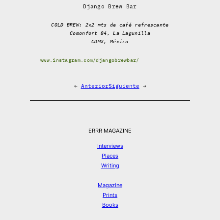
Django Brew Bar
COLD BREW: 2×2 mts de café refrescante
Comonfort 84, La Lagunilla
CDMX, México
www.instagram.com/djangobrewbar/
←
Anterior
Siguiente
→
ERRR MAGAZINE
Interviews
Places
Writing
Magazine
Prints
Books