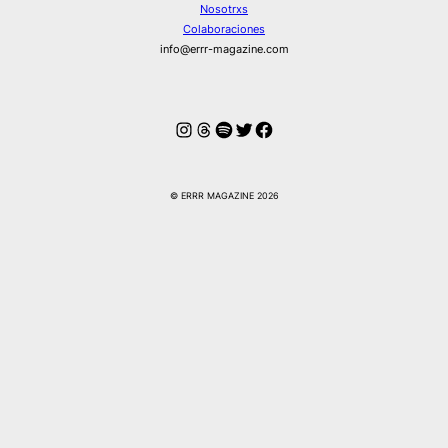
Nosotrxs
Colaboraciones
info@errr-magazine.com
Instagram
Hilos
Spotify
Twitter
Facebook
© ERRR MAGAZINE 2026