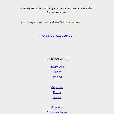
Que aquel que no tenga una razón para escribir
la encuentre.
errr-magazine.com/author/emilianocuev/
←
Anterior
Siguiente
→
ERRR MAGAZINE
Interviews
Places
Writing
Magazine
Prints
Books
Nosotrxs
Colaboraciones