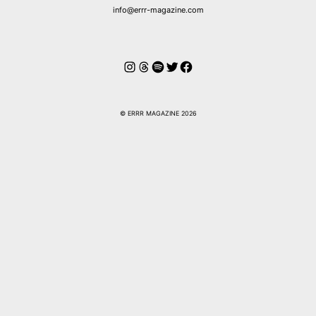
info@errr-magazine.com
Instagram
Hilos
Spotify
Twitter
Facebook
© ERRR MAGAZINE 2026