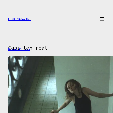
Saltar
al
contenido
ERRR MAGAZINE
Casi tan real
David Cuevas