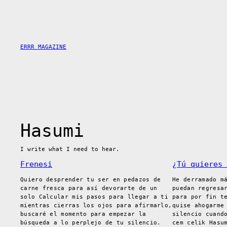
Saltar
al
contenido
ERRR MAGAZINE
Hasumi
I write what I need to hear.
Frenesi
¿Tú quieres 
Quiero desprender tu ser en pedazos de
He derramado m
carne fresca para así devorarte de un
puedan regresa
solo Calcular mis pasos para llegar a ti
para por fin t
mientras cierras los ojos para afirmarlo,
quise ahogarme
buscaré el momento para empezar la
silencio cuand
búsqueda a lo perplejo de tu silencio.
cem celik Hasu