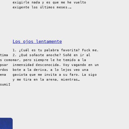
exigirle nada y es que me he vuelto
exigente los últimos meses.…
Los ojos lentamente
1. ¿Cuál es tu palabra favorita? Fuck me.
tima
2. ¿Qué soñaste anoche? Soñé en ir al
s como
mar, pero siempre le he temido a la
psar
inmensidad desconocida. Voy vagando en un
rdos
bote a la deriva, a lo lejos veo una
ena
gaviota que me invita a su faro. La sigo
y me tira en la arena, mientras…
sumiI