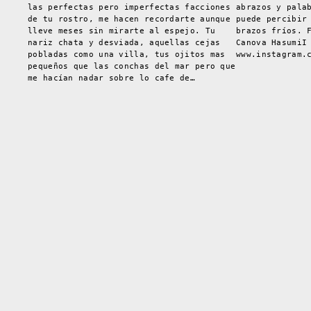
las perfectas pero imperfectas facciones
abrazos y pala
de tu rostro, me hacen recordarte aunque
puede percibir
lleve meses sin mirarte al espejo. Tu
brazos fríos. 
nariz chata y desviada, aquellas cejas
Canova HasumiI
pobladas como una villa, tus ojitos mas
www.instagram.
pequeños que las conchas del mar pero que
me hacían nadar sobre lo cafe de…