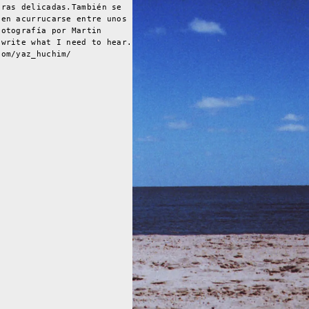
bras delicadas.También se
 en acurrucarse entre unos
Fotografía por Martin
 write what I need to hear.
com/yaz_huchim/