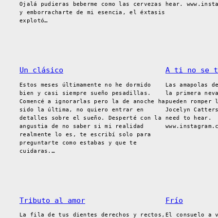
Ojalá pudieras beberme como las cervezas
hear. www.inst
y emborracharte de mi esencia, el éxtasis
explotó…
Un clásico
A ti no se t
Estos meses últimamente no he dormido
Las amapolas d
bien y casi siempre sueño pesadillas.
la primera nev
Comencé a ignorarlas pero la de anoche ha
pueden romper 
sido la última, no quiero entrar en
Jocelyn Catter
detalles sobre el sueño. Desperté con la
need to hear.
angustia de no saber si mi realidad
www.instagram.
realmente lo es, te escribí solo para
preguntarte como estabas y que te
cuidaras.…
Tributo al amor
Frío
La fila de tus dientes derechos y rectos,
El consuelo a 