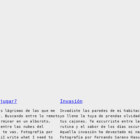
jugar?
Invasión
ás lágrimas de las que me
Invadiste las paredes de mi habitac
r. Buscando entre lo remoto
yo llene la tuya de prendas olvidad
erminar en un alboroto,
tus cajones. Te escurriste entre la
 entre las nubes del
rutina y el sabor de los días oscur
o te vas. Fotografía por
Aquella invasión ha devastado mi na
miI write what I need to
Fotografía por Fernando Sarano Hasu