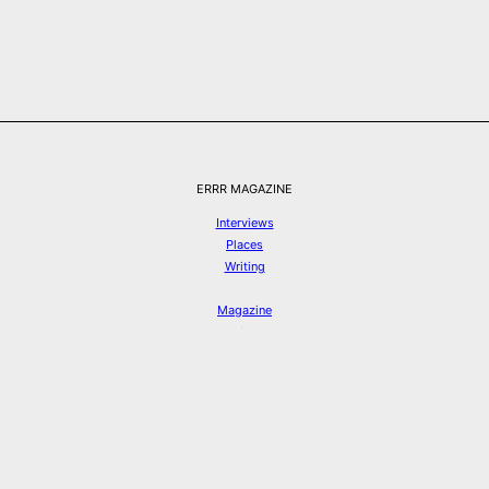
ERRR MAGAZINE
Interviews
Places
Writing
Magazine
Prints
Books
Nosotrxs
Colaboraciones
info@errr-magazine.com