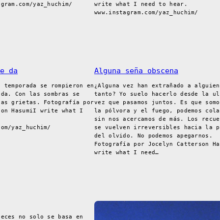
agram.com/yaz_huchim/
write what I need to hear.
www.instagram.com/yaz_huchim/
e da
Alguna seña obscena
e temporada se rompieron en
¿Alguna vez han extrañado a alguien
ada. Con las sombras se
tanto? Yo suelo hacerlo desde la ul
las grietas. Fotografía por
vez que pasamos juntos. Es que somo
son HasumiI write what I
la pólvora y el fuego, podemos cola
sin nos acercamos de más. Los recue
com/yaz_huchim/
se vuelven irreversibles hacia la p
del olvido. No podemos apegarnos.
Fotografía por Jocelyn Catterson Ha
write what I need…
veces no solo se basa en