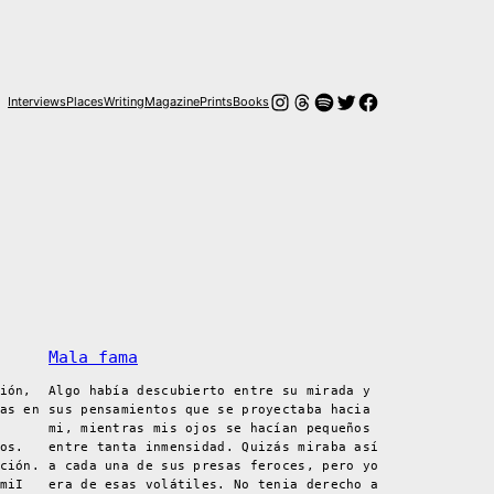
Instagram
Hilos
Spotify
Twitter
Facebook
Interviews
Places
Writing
Magazine
Prints
Books
Mala fama
ión,
Algo había descubierto entre su mirada y
as en
sus pensamientos que se proyectaba hacia
mi, mientras mis ojos se hacían pequeños
os.
entre tanta inmensidad. Quizás miraba así
ción.
a cada una de sus presas feroces, pero yo
miI
era de esas volátiles. No tenia derecho a