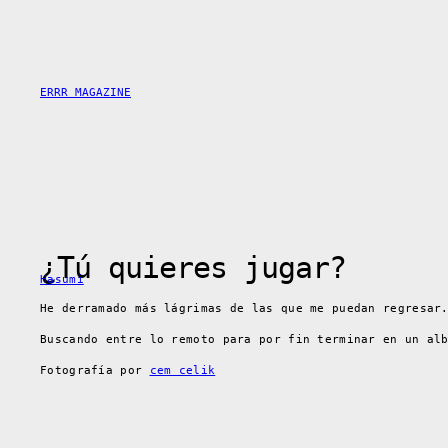
Saltar
al
contenido
ERRR MAGAZINE
¿Tú quieres jugar?
Hasumi
He derramado más lágrimas de las que me puedan regresar
Buscando entre lo remoto para por fin terminar en un al
Fotografía por
cem celik