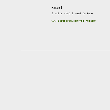
Hasumi
I write what I need to hear.
www.instagram.com/yaz_huchim/