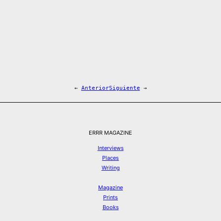
←
Anterior
Siguiente
→
ERRR MAGAZINE
Interviews
Places
Writing
Magazine
Prints
Books