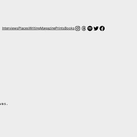
Instagram
Hilos
Spotify
Twitter
Facebook
Interviews
Places
Writing
Magazine
Prints
Books
vas.