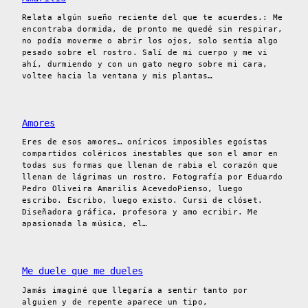
Relata algún sueño reciente del que te acuerdes.: Me
encontraba dormida, de pronto me quedé sin respirar,
no podía moverme o abrir los ojos, solo sentía algo
pesado sobre el rostro. Salí de mi cuerpo y me vi
ahí, durmiendo y con un gato negro sobre mi cara,
voltee hacia la ventana y mis plantas…
Amores
Eres de esos amores… oníricos imposibles egoístas
compartidos coléricos inestables que son el amor en
todas sus formas que llenan de rabia el corazón que
llenan de lágrimas un rostro. Fotografía por Eduardo
Pedro Oliveira Amarilis AcevedoPienso, luego
escribo. Escribo, luego existo. Cursi de clóset.
Diseñadora gráfica, profesora y amo ecribir. Me
apasionada la música, el…
Me duele que me dueles
Jamás imaginé que llegaría a sentir tanto por
alguien y de repente aparece un tipo,