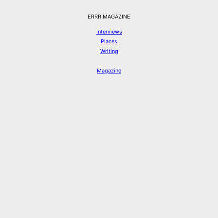
ERRR MAGAZINE
Interviews
Places
Writing
Magazine
Prints
Books
Nosotrxs
Colaboraciones
info@errr-magazine.com
Instagram
Hilos
Spotify
Twitter
Facebook
© ERRR MAGAZINE 2026