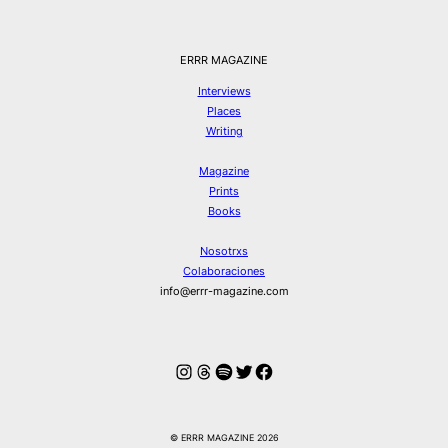
ERRR MAGAZINE
Interviews
Places
Writing
Magazine
Prints
Books
Nosotrxs
Colaboraciones
info@errr-magazine.com
Instagram
Hilos
Spotify
Twitter
Facebook
© ERRR MAGAZINE 2026