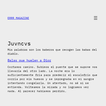
Saltar
al
contenido
ERRR MAGAZINE
Juvncvs
Mis palabras son los baberos que recogen las babas del
diablo.
Balas que huelen a Dior
Cortamos camino. Subimos el puente que se supone nos
llevaría del otro lado. La noche era lo
suficientemente fría para predecir el escalofrío que
corría por mis huesos y se impregnaba en mi sangre
intentando congelarla. Un atentado, no sé si se
entienda. Volteamos la mirada y no logramos ver
nada. Al parecer habíamos perdido…