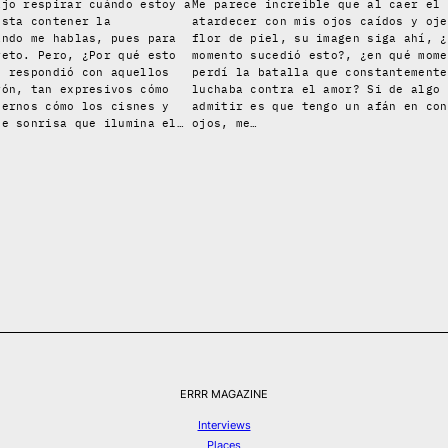
ajo respirar cuándo estoy a
Me parece increíble que al caer el
esta contener la
atardecer con mis ojos caídos y oje
ándo me hablas, pues para
flor de piel, su imagen siga ahí, ¿
reto. Pero, ¿Por qué esto
momento sucedió esto?, ¿en qué mome
e respondió con aquellos
perdí la batalla que constantemente
rón, tan expresivos cómo
luchaba contra el amor? Si de algo 
iernos cómo los cisnes y
admitir es que tengo un afán en con
le sonrisa que ilumina el…
ojos, me…
ERRR MAGAZINE
Interviews
Places