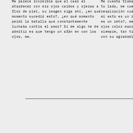
Me parece increíble que al caer el
Me cuesta trab
atardecer con mis ojos caídos y ojeras a
tu lado, me cu
flor de piel, su imagen siga ahí, ¿en qué
respiración cu
momento sucedió esto?, ¿en qué momento
mí esto es un 
perdí la batalla que constantemente
es un reto?, m
luchaba contra el amor? Si de algo he de
ojos color mar
admitir es que tengo un afán en con los
siempre, tan t
ojos, me…
con su agradab