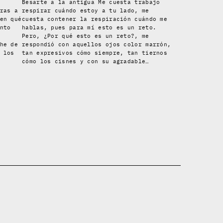
Besarte a la antigua Me cuesta trabajo
ras a
respirar cuándo estoy a tu lado, me
en qué
cuesta contener la respiración cuándo me
nto
hablas, pues para mí esto es un reto.
Pero, ¿Por qué esto es un reto?, me
he de
respondió con aquellos ojos color marrón,
 los
tan expresivos cómo siempre, tan tiernos
cómo los cisnes y con su agradable…