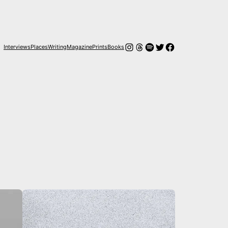
Instagram
Hilos
Spotify
Twitter
Facebook
Interviews
Places
Writing
Magazine
Prints
Books