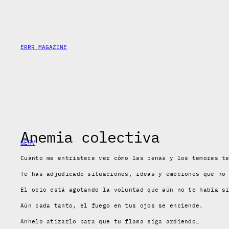
Saltar
al
contenido
ERRR MAGAZINE
Anemia colectiva
GERV
Cuánto me entristece ver cómo las penas y los temores t
Te has adjudicado situaciones, ideas y emociones que no
El ocio está agotando la voluntad que aún no te había s
Aún cada tanto, el fuego en tus ojos se enciende.
Anhelo atizarlo para que tu flama siga ardiendo…