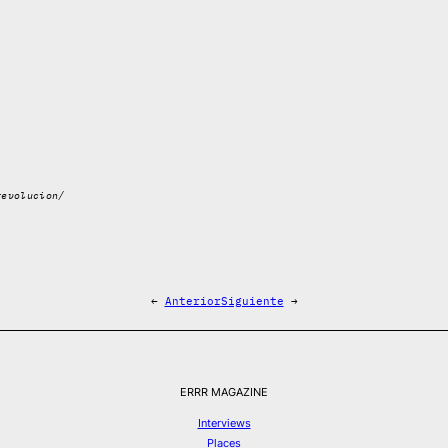
revolucion/
←
Anterior
Siguiente
→
ERRR MAGAZINE
Interviews
Places