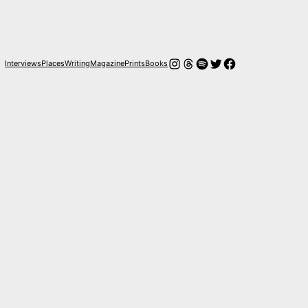
Instagram
Hilos
Spotify
Twitter
Facebook
Interviews
Places
Writing
Magazine
Prints
Books