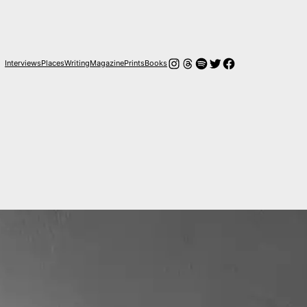
Instagram
Hilos
Spotify
Twitter
Facebook
Interviews
Places
Writing
Magazine
Prints
Books