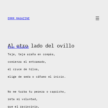
Saltar
al
contenido
ERRR MAGAZINE
Al otro lado del ovillo
Iris Mullard
Teje, teje araña en compás,
comienza el entramado,
el cruce de hilos,
elige de seda o cáñamo el inicio.
No me turba tu pereza o capricho,
reta mi voluntad,
que el raciocinio,