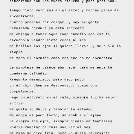
sinceridad con una mueca risueña y poco profunda.
Tengo cinco verduras en el arroz y muchas ganas de
encontrarte.
Cuatro prendas por colgar, y soy exigente.
Demasiada cordura en esta sociedad.
Me obligo a tomar agua como camello con estufa,
escucho a Sandro siete veces al mes.
Me brillan los ojos si quiero llorar, y me nubla la
miopía.
Me toco el corazón cada vez que no me encuentro.
La simpleza me parece aburrida, pero me encanta
quedarme callada.
Pregunto demasiado, pero digo poco.
En el chin chon me desconozco, juego con
competencia.
Hago un alboroto en el café, siempre fui mi mejor
actriz.
Me gusta lo dulce y también lo salado.
Me enoja el poco tacto, me agobia el ajeno.
Si cierro los ojos, siempre pienso en fantasías.
Podría cambiar de casa una vez al mes.
Mi mamá me dice fría, pero yo diría reversible.