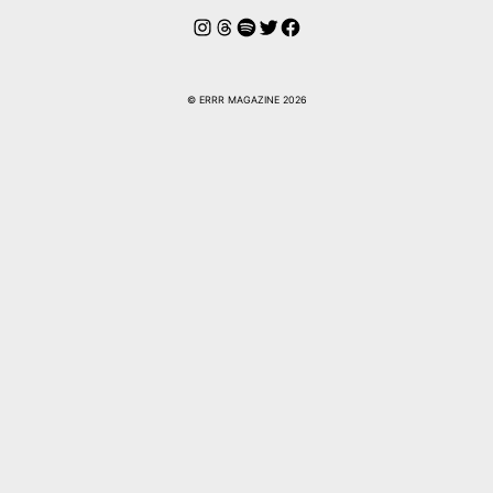
Instagram
Hilos
Spotify
Twitter
Facebook
© ERRR MAGAZINE 2026