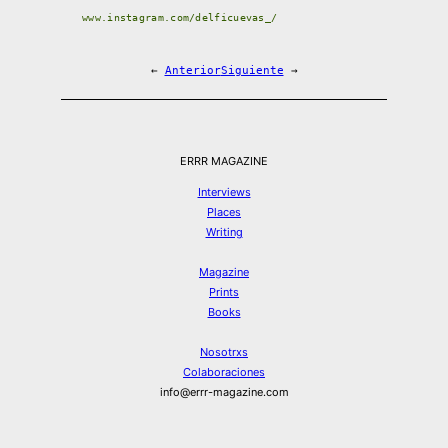
www.instagram.com/delficuevas_/
←
Anterior
Siguiente
→
ERRR MAGAZINE
Interviews
Places
Writing
Magazine
Prints
Books
Nosotrxs
Colaboraciones
info@errr-magazine.com